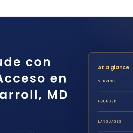
ude con
At a glance
 Acceso en
SERVING
arroll, MD
FOUNDED
LANGUAGES