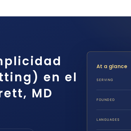
plicidad
At a glance
ting) en el
SERVING
ett, MD
FOUNDED
LANGUAGES